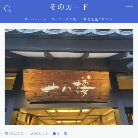
ぞのカード
Points of You コーチングで新しい自分を見つけよう
MENU
プロフィール
Points of You
コーチング体験談
美術展
芸術祭
ジブリ
2022.03.12
2024.10.24
食・旅