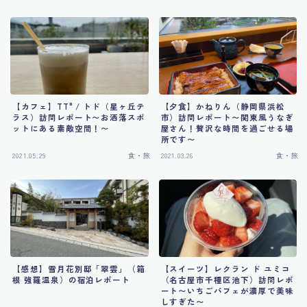
【カフェ】TT" / トド（星ヶ丘テ
【夕食】かねりん（静岡県浜松
ラス）訪問レポート〜お洒落スポ
市）訪問レポート〜関東風うなぎ
ットにある素敵空間！〜
屋さん！贅沢な時間を過ごせる場
所です〜
2021.05.29
食・旅
2021.03.26
食・旅
【感想】雪月花別邸「翠雲」（箱
【スイーツ】レクラン ド ユミコ
根 強羅温泉）の宿泊レポート
（名古屋市千種区池下）訪問レポ
ート〜いちごパフェが濃厚で美味
しすぎた〜