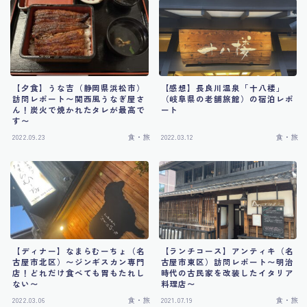
食・旅
【夕食】うな吉（静岡県浜松市）
【感想】長良川温泉「十八楼」
訪問レポート〜関西風うなぎ屋さ
（岐阜県の老舗旅館）の宿泊レポ
ん！炭火で焼かれたタレが最高で
ート
す〜
2022.09.23
食・旅
2022.03.12
食・旅
【ディナー】なまらむーちょ（名
【ランチコース】アンティキ（名
古屋市北区）〜ジンギスカン専門
古屋市東区）訪問レポート〜明治
店！どれだけ食べても胃もたれし
時代の古民家を改装したイタリア
ない〜
料理店〜
2022.03.06
食・旅
2021.07.19
食・旅