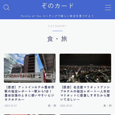
ぞのカード
Points of You コーチングで新しい自分を見つけよう
MENU
CATEGORY
プロフィール
食・旅
Points of You
コーチング体験談
美術展
【感想】アットインホテル豊田市
【感想】名古屋マリオットアソシ
駅の宿泊レポート〜駅から1分！
アホテルの宿泊レポート〜人生初
芸術祭
豊田出張のときに使いやすいビジ
マリオットに感激しすぎたから聞
ネスホテル〜
いてほしい〜
2022.10.01
食・旅
2022.09.27
食・旅
ジブリ