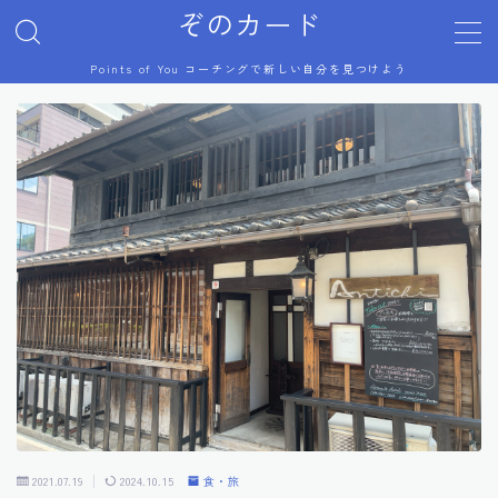
ぞのカード
Points of You コーチングで新しい自分を見つけよう
MENU
プロフィール
Points of You
コーチング体験談
美術展
芸術祭
ジブリ
2021.07.19
2024.10.15
食・旅