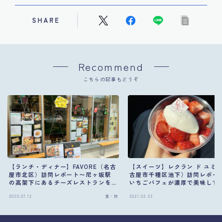
SHARE
Recommend
こちらの記事もどうぞ
【ランチ・ディナー】FAVORE（名古
【スイーツ】レクラン ド ユミ
屋市北区）訪問レポート〜尼ヶ坂駅
古屋市千種区池下）訪問レポー
の高架下にあるチーズレストランを
いちごパフェが濃厚で美味しす
紹介〜
た〜
2020.07.12
食・旅
2021.02.23
Follow Me