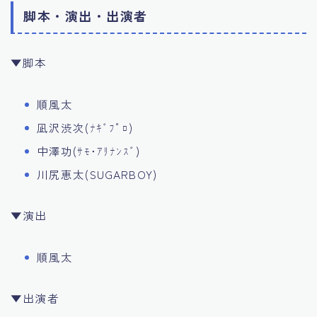
脚本・演出・出演者
▼脚本
順風太
凪沢渋次(ﾅｷﾞﾌﾟﾛ)
中澤功(ｻﾓ･ｱﾘﾅﾝｽﾞ)
川尻恵太(SUGARBOY)
▼演出
順風太
▼出演者