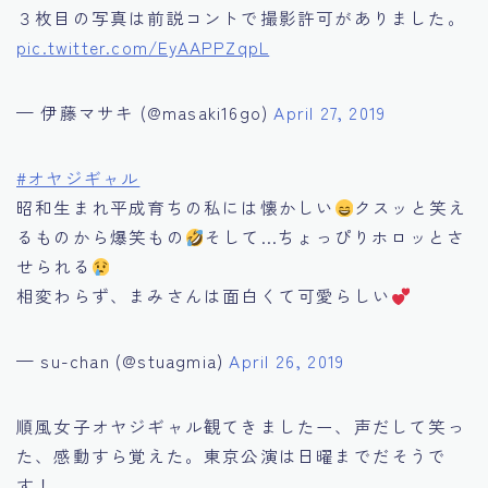
３枚目の写真は前説コントで撮影許可がありました。
pic.twitter.com/EyAAPPZqpL
— 伊藤マサキ (@masaki16go)
April 27, 2019
#オヤジギャル
昭和生まれ平成育ちの私には懐かしい
クスッと笑え
るものから爆笑もの
そして…ちょっぴりホロッとさ
せられる
相変わらず、まみさんは面白くて可愛らしい
— su-chan (@stuagmia)
April 26, 2019
順風女子オヤジギャル観てきましたー、声だして笑っ
た、感動すら覚えた。東京公演は日曜までだそうで
す！