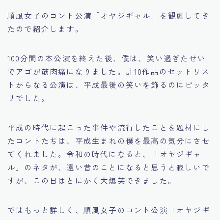
食・旅
順風女子のコント公演「オヤジギャル」を観劇してき
たので紹介します。
100分間の本公演を終えた後、僕は、笑い過ぎたせい
でアゴが筋肉痛になりました。計10作品のセットリス
トからなる公演は、平成最後の笑いを飾るのにピッタ
リでした。
平成の時代に起こった事件や流行したことを題材にし
たコントたちは、平成生まれの僕を最高の気分にさせ
てくれました。令和の時代になると、「オヤジギャ
ル」のネタが、遠い昔のことになると思うと寂しいで
すが、この日はとにかく大爆笑できました。
ではもっと詳しく、順風女子のコント公演「オヤジギ