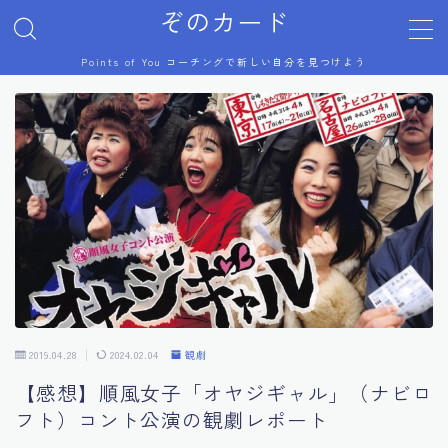
ぞのカード
Points of You コーチングで新しい自分を見つけよう
MENU
プロフィール
Points of You
コーチング体験談
美術展
2019.04.28
2024.02.04
観劇
芸術祭
【感想】順風女子「オヤジギャル」（ナビロ
フト）コント公演の観劇レポート
ジブリ