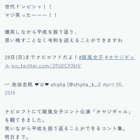
世代ドンピシャ！！
マジ笑ったーーー！！
爆笑しながら平成を振り返り、
思い残すことなく令和を迎えることができますわ
28日(日)までナビロフトだよ！
#順風女子
#オヤジギャ
ル
pic.twitter.com/2fG0CF36IV
— 池田志帆 ❤︎☺︎❤︎ shijita (@shijita_k_i)
April 26,
2019
ナビロフトにて順風女子コント公演「オヤジギャル」
を観てきました。
笑いながら平成を振り返ることができるコント集。
明日まで。