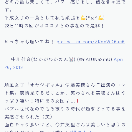
どのお話も楽しくて、パワー感じるし、観なきゃ損で
す。
平成女子の一員として私も頑張る
(´^ω^
)
28日11時の回がオススメとの事なので是非！
めっちゃも聴いてね！
pic.twitter.com/ZKdbWD6ue6
— 中川佳音(なかがわかのん
) (@nAtUNa2mU)
April
26, 2019
順風女子『オヤジギャル』伊藤美穂さんご出演のコン
ト集。表情見てるだけとか、笑わされる美穂さんはや
っぱり凄い！特にあの女医は…
バブル世代なのでもろ被りの時代が過ぎさってる事を
実感させられた（笑）
面白キャラ多いけど、今井英里さんは美しいと思うの