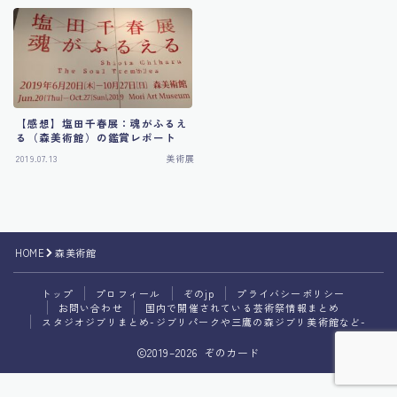
食・旅
【感想】塩田千春展：魂がふるえ
る（森美術館）の鑑賞レポート
2019.07.13
美術展
HOME
森美術館
Follow Me
トップ
プロフィール
ぞのjp
プライバシーポリシー
お問い合わせ
国内で開催されている芸術祭情報まとめ
スタジオジブリまとめ-ジブリパークや三鷹の森ジブリ美術館など-
2019–2026 ぞのカード