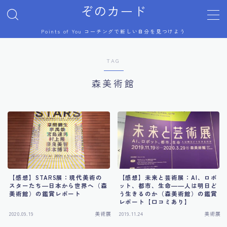
ぞのカード
Points of You コーチングで新しい自分を見つけよう
MENU
TAG
プロフィール
森美術館
Points of You
コーチング体験談
美術展
【感想】STARS展：現代美術の
【感想】未来と芸術展：AI、ロボ
芸術祭
スターたち―日本から世界へ（森
ット、都市、生命――人は明日ど
美術館）の鑑賞レポート
う生きるのか（森美術館）の鑑賞
レポート【口コミあり】
ジブリ
2020.09.19
美術展
2019.11.24
美術展