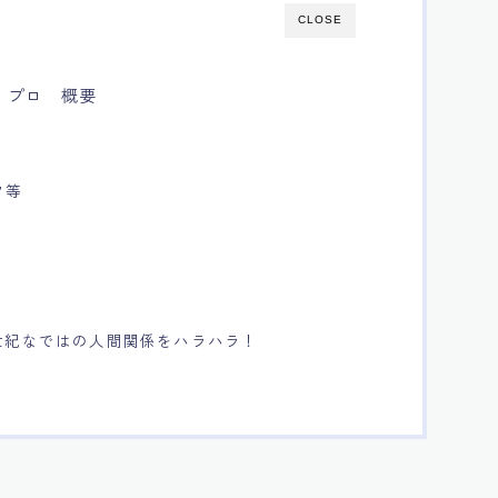
CLOSE
くプロ 概要
フ等
世紀なではの人間関係をハラハラ！