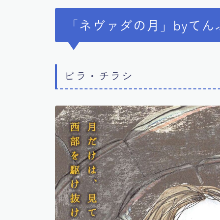
「ネヴァダの月」byてん
ビラ・チラシ