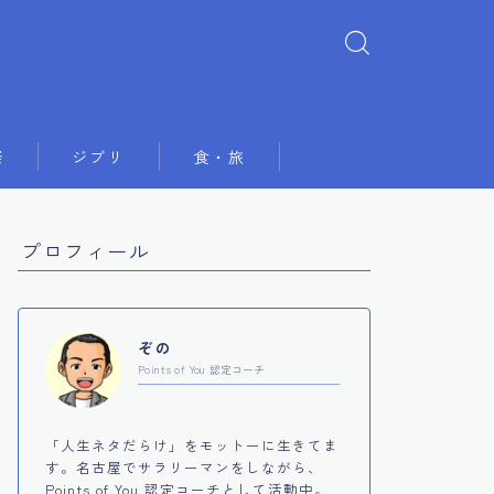
祭
ジブリ
食・旅
プロフィール
ぞの
Points of You 認定コーチ
「人生ネタだらけ」をモットーに生きてま
す。名古屋でサラリーマンをしながら、
Points of You 認定コーチとして活動中。