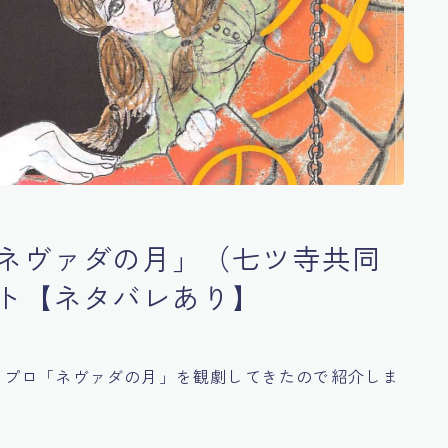
ネヴァダの月」（七ツ寺共同
ト【ネタバレあり】
んぷくプロ「ネヴァダの月」を観劇してきたので紹介しま