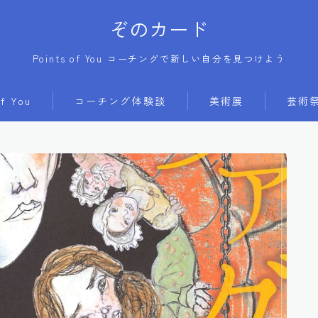
ぞのカード
Points of You コーチングで新しい自分を見つけよう
of You
コーチング体験談
美術展
芸術