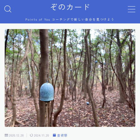
ぞのカード
Points of You コーチングで新しい自分を見つけよう
MENU
プロフィール
Points of You
コーチング体験談
美術展
芸術祭
ジブリ
2020.12.28
2024.11.20
芸術祭