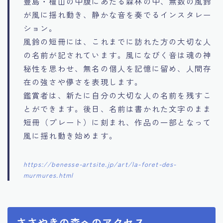
豊島・檀山の中腹にあたる森林の中、無数の風鈴
が風に揺れ動き、静かな音を奏でるインスタレー
ション。
風鈴の短冊には、これまでに訪れた方の大切な人
の名前が記されています。風になびく音は魂の神
秘性を思わせ、無名の個人を記憶に留め、人間存
在の強さや儚さを表現します。
鑑賞者は、新たに自分の大切な人の名前を残すこ
とができます。後日、名前は書かれた文字のまま
短冊（プレート）に刻まれ、作品の一部となって
風に揺れ動き始めます。
https://benesse-artsite.jp/art/la-foret-des-
murmures.html
ささやきの森へのアクセス